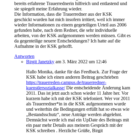
bereits erfahrene Trauerrednerin hilfreich und entlastend und
sie spiegelt meine Erfahrung wieder.
Die Information, dass die Trauerredner aus der KSK
geschickt wurden hat mich insofern irritiert, weil ich immer
wieder Informationen zu einem gegeteiligen Urteil aus 2006
gefunden habe, nach dem Redner, die sehr individuelle
arbeiten, von der KSK aufgenommen werden müssen. Gibt es
da gegenteilige neuere Entscheidungen? Ich hatte auf die
Aufnahme in der KSK gehofft.
Antworten
Birgit Janetzky
am 3. März 2022 um 12:46
Hallo Monika, danke für das Feedback. Zur Frage der
KSK habe ich einen anderen Beitrag geschrieben
https://trauerreden-campus.de/trauerredner-
kuenstlersozialkasse/
Die entscheidende Änderung kam
2011. Das ist jetzt auch schon wieder 11 Jahre her. Vor
kurzem habe ich mit der KSK telefoniert. Wer vor 2011
als Trauerredner*in in die KSK aufgenommen wurde
und weiterhin die Bedingungen erfüllt hat so etwas wie
„Bestandsschutz“, neue Anträge werden abgelehnt.
Demnächst werde ich mal ein UpDate des Beitrags mit
ein paar mehr Details aus meinem Gespräch mit der
KSK schreiben . Herzliche Grüße, Birgit